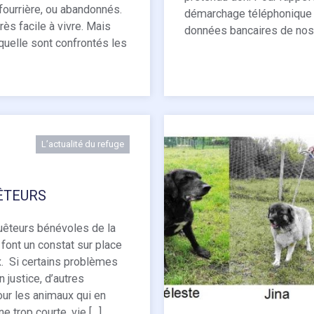
fourrière, ou abandonnés.
démarchage téléphonique e
très facile à vivre. Mais
données bancaires de nos b
aquelle sont confrontés les
L’actualité du refuge
ÊTEURS
uêteurs bénévoles de la
ont un constat sur place
. Si certains problèmes
 justice, d’autres
ur les animaux qui en
 trop courte, vie […]