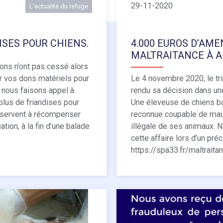
29-11-2020
L’actualité du refuge
ISES POUR CHIENS.
4.000 EUROS D’AM
MALTRAITANCE À 
ons n’ont pas cessé alors
r vos dons matériels pour
Le 4 novembre 2020, le tr
, nous faisons appel à
rendu sa décision dans une
plus de friandises pour
Une éleveuse de chiens ba
r servent à récompenser
reconnue coupable de mau
tion, à la fin d’une balade
illégale de ses animaux. N
cette affaire lors d’un préc
https://spa33.fr/maltrait