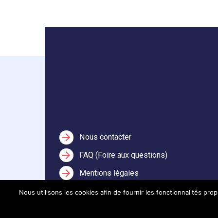
arrow_forward
Nous contacter
arrow_forward
FAQ (Foire aux questions)
arrow_forward
Mentions légales
Nous utilisons les cookies afin de fournir les fonctionnalités prop