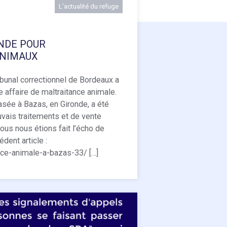
L’actualité du refuge
ENDE POUR
ANIMAUX
ibunal correctionnel de Bordeaux a
 affaire de maltraitance animale.
sée à Bazas, en Gironde, a été
vais traitements et de vente
ous nous étions fait l’écho de
édent article :
ance-animale-a-bazas-33/ […]