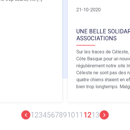
21-10-2020
UNE BELLE SOLIDA
ASSOCIATIONS
Sur les traces de Céleste, 
Côte Basque pour un nouve
régulièrement notre site In
Céleste ne sont pas des 
quatre chiens étaient en e
bien trop longtemps. Malgr
1
2
3
4
5
6
7
8
9
10
11
12
13
keyboard_arrow_left
keyboard_arrow_right