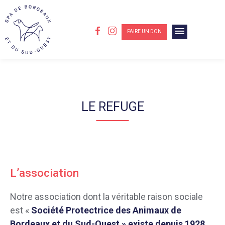
menu
FAIRE UN DON
LE REFUGE
L’association
Notre association dont la véritable raison sociale
est «
Société Protectrice des Animaux de
Bordeaux et du Sud-Ouest » existe depuis 1928,