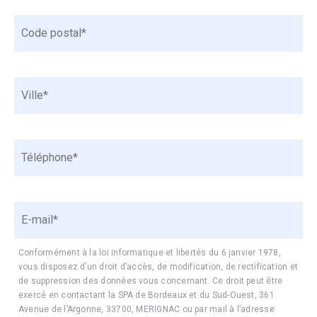
e
*
une
C
s
image.
o
s
d
e
e
*
V
p
*
i
o
l
s
l
t
T
e
a
é
*
l
l
*
*
é
*
E
p
-
h
m
o
a
n
Conformément à la loi informatique et libertés du 6 janvier 1978,
i
vous disposez d’un droit d’accès, de modification, de rectification et
e
l
de suppression des données vous concernant. Ce droit peut être
*
exercé en contactant la SPA de Bordeaux et du Sud-Ouest, 361
*
*
Avenue de l’Argonne, 33700, MERIGNAC ou par mail à l’adresse
*