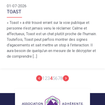
01-07-2026
TOAST
« Toast » a été trouvé errant sur la voie publique et
personne n’est jamais venu le réclamer. Calme et
affectueux, Toast est un chat plutôt proche de l’humain.
Toutefois, Toast peut parfois montrer des signes
d’agacements et sait mettre un stop à l’interaction. Il
aura besoin de quelqu’un en mesure de le décrypter et
de comprendre […]
1
2
3
4
5
6
7
8
keyboard_arrow_left
keyboard_arrow_right