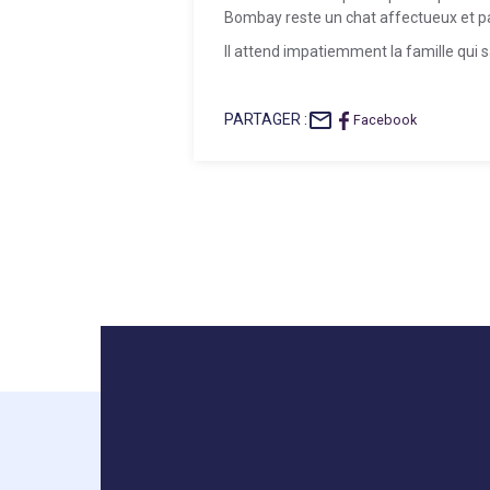
Bombay reste un chat affectueux et p
Il attend impatiemment la famille qui 
mail_outline
PARTAGER :
Facebook