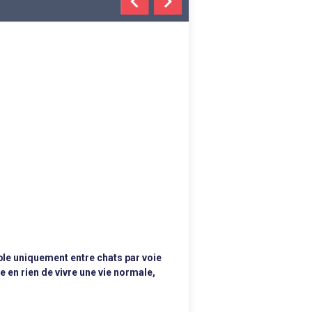
chevron_left
chevron_right
sible uniquement entre chats par voie
e en rien de vivre une vie normale,