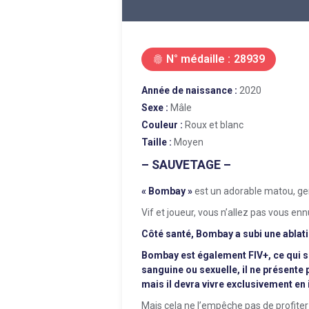
N° médaille :
28939
fingerprint
Année de naissance :
2020
Sexe :
Mâle
Couleur :
Roux et blanc
Taille :
Moyen
– SAUVETAGE –
« Bombay »
est un adorable matou, gen
Vif et joueur, vous n’allez pas vous e
Côté santé, Bombay a subi une ablati
Bombay est également FIV+, ce qui sig
sanguine ou sexuelle, il ne présente 
mais il devra vivre exclusivement e
Mais cela ne l’empêche pas de profiter 