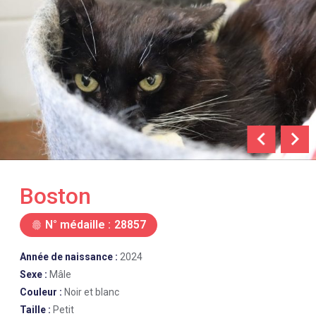
chevron_left
chevron_right
Boston
N° médaille :
28857
fingerprint
Année de naissance :
2024
Sexe :
Mâle
Couleur :
Noir et blanc
Taille :
Petit