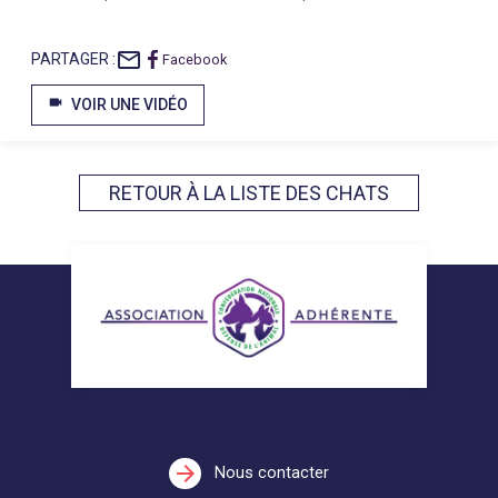
mail_outline
PARTAGER :
Facebook
videocam
VOIR UNE VIDÉO
RETOUR À LA LISTE DES CHATS
arrow_forward
Nous contacter