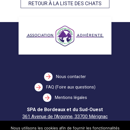
RETOUR À LA LISTE DES CHATS
arrow_forward
Nous contacter
arrow_forward
FAQ (Foire aux questions)
arrow_forward
Mentions légales
SPA de Bordeaux et du Sud-Ouest
361 Avenue de l'Argonne, 33700 Mérignac
Nous utilisons les cookies afin de fournir les fonctionnalités
Ouvert du lundi au mercredi et du vendredi au dimanche