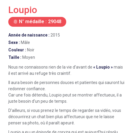
Loupio
N° médaille :
29048
fingerprint
Année de naissance :
2015
Sexe :
Mâle
Couleur :
Noir
Taille :
Moyen
Nous ne connaissons rien de la vie d’avant de
« Loupio »
mais
il est arrivé au refuge très craintif.
Il aura besoin de personnes douces et patientes qui sauront lui
redonner confiance.
Car une fois détendu, Loupio peut se montrer affectueux, il a
juste besoin d’un peu de temps.
D’ailleurs, si vous prenez le temps de regarder sa vidéo, vous
découvrirez un chat bien plus affectueux que ne le laisse
penser sa photo, où il paraît apeuré.
Loupio a eu un épisode de coryza qui est aujourd’hui résolu.