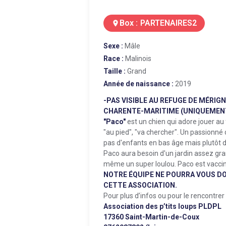
Box :
PARTENAIRES2
location_on
Sexe :
Mâle
Race :
Malinois
Taille :
Grand
Année de naissance :
2019
-PAS VISIBLE AU REFUGE DE MÉRIG
CHARENTE-MARITIME (UNIQUEMEN
"Paco"
est un chien qui adore jouer au f
"au pied", "va chercher". Un passionné de
pas d'enfants en bas âge mais plutôt d
Paco aura besoin d'un jardin assez grand
même un super loulou. Paco est vacciné
NOTRE ÉQUIPE NE POURRA VOUS D
CETTE ASSOCIATION.
Pour plus d’infos ou pour le rencontrer
Association des p’tits loups PLDPL
17360 Saint-Martin-de-Coux