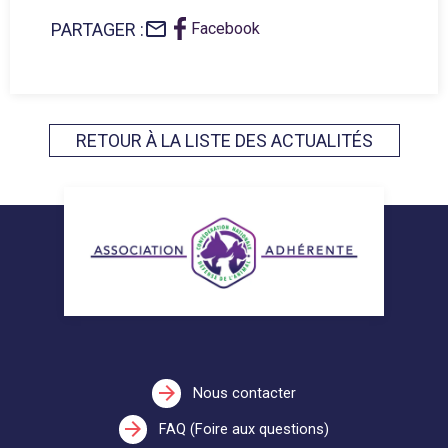
mail_outline
PARTAGER :
Facebook
RETOUR À LA LISTE DES ACTUALITÉS
arrow_forward
Nous contacter
arrow_forward
FAQ (Foire aux questions)