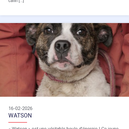
câlin […]
16-02-2026
WATSON
« Watson » est une véritable boule d’énergie ! Ce jeune