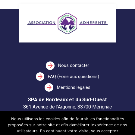
arrow_forward
Nous contacter
arrow_forward
FAQ (Foire aux questions)
arrow_forward
Mentions légales
SPA de Bordeaux et du Sud-Ouest
361 Avenue de l'Argonne, 33700 Mérignac
Nous utilisons les cookies afin de fournir les fonctionnalités
Ouvert du lundi au mercredi et du vendredi au dimanche
proposées sur notre site et afin d’améliorer l’expérience de nos
entre 14h et 17h30
utilisateurs. En continuant votre visite, vous acceptez
Fermé le jeudi.